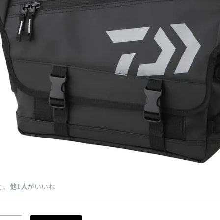
、
他1人
がいいね
.