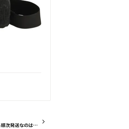
20周年イグジスト、4月から順次発送なのはわかるけど届いてる人と届いてない人の納期の差ありすぎだし納期の基準も良くわからん。流石に仕事遅すぎるでしょうよ。