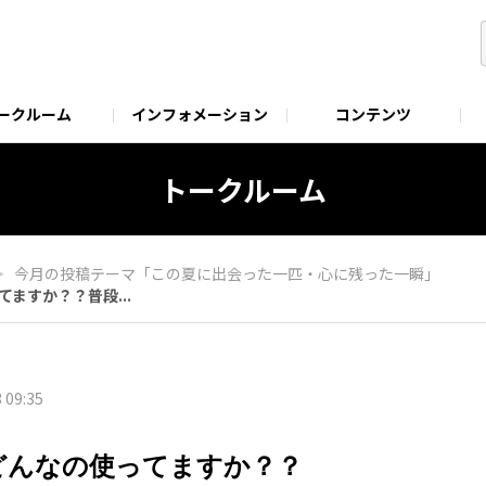
ークルーム
インフォメーション
コンテンツ
ービスプログラム
ENSITIVE TUNE SERVICE
EXIST製品ページ
EXIST UPGRADE SERVICE
究極の存在で
トークルーム
＞
今月の投稿テーマ「この夏に出会った一匹・心に残った一瞬」
か？？​​​普段...
 09:35
どんなの使ってますか？？