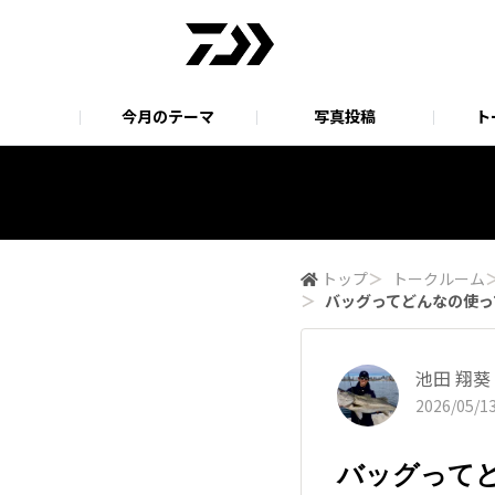
今月のテーマ
写真投稿
ト
オーナーサポートシステム
EXIST SEMIORDER SYSTEM
アフターサ
EXIST S
EXIST SF特設サイト
トップ
＞
トークルーム
＞
バッグってどんなの使ってます
池田 翔葵
2026/05/13
バッグって