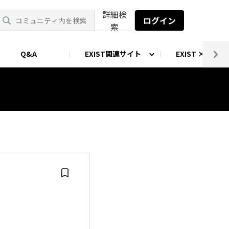
詳細検
ログイン
索
Q&A
EXIST関連サイト
EXIST × SLP 
あるために。
EXIST LT特設サイト