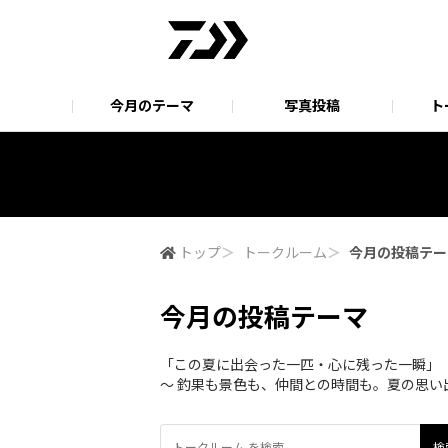
今月のテーマ
写真投稿
ト
オーナーサポートシステム
EXIST SEMIORDER SYSTEM
アフターサ
EXIST S
EXIST SF特設サイト
トップ
＞
トークルーム
＞
今月の投稿テー
今月の投稿テーマ
「この夏に出会った一匹・心に残った一瞬」
～ 釣果も景色も、仲間との時間も。夏の思い