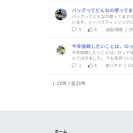
バッグってどんなの使ってますか
います。シーバスフィッシング
スタイルでバッグは必需品だと思
5
4
池田 翔葵
|
0
ットバッグ使ってます！なんです
今年挑戦したいことは，ロッドを組むことです！ これまでも修理したり，ガイドを付け直した
んではきました。 でも先月ついにブランクスなるものを購入。 真っさらのカーボンに，どのグリップ付けるか，ガイドは何個でどの位置か，裏
にするか表か，悩みまくってます（笑） 一歩目からこの沼深すぎ🤣 今年はロッドの事でいっぱい悩んで，できれば
1
4
赤ハヤテ
|
03
バスを挙げたいと思ってます。 夏休みの自由研究なんて全く好きじゃなかったけど，40過ぎて自由研究の課題が見つかる喜びを噛み締めており
ます👏 釣り道具ってサイコー
1-23件 / 全23件
ホーム