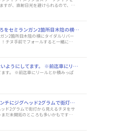
見えますが、直射日光を避けられるので、半
分・塩分補給や無理をしないことも大切
りでどんな暑さ対策をされていますか？
朝8時から子供と自宅近くにセミ取りに熱中症予防で45分と時間制限決めて木影があるところをセミランガン2箇所目木陰の横にタイダルリバーにチヌがたくさん泳いでる！！！思わず車からタックルをサイトでけっこう追いかけてくるのが見える！！チヌ手前でフォールすると一緒に追いかけて沈んでさらにリフトアップでパクリ40アップのチヌゲット5分釣行 子供たちと合わせてセミ3種とトンボとチヌで5種目達成でした。
ンガン2箇所目木陰の横にタイダルリバー
！！チヌ手前でフォールすると一緒に追
種とトンボとチヌで5種目達成でした。
自分は速乾性の服着てラッシュガードで日焼け防止して顔だけ日焼け止めして面倒にならないようにしてます。 ※前迄車にリールとか積みっぱなしでしたが最近では毎回降ろすようになりました。高額だと気持ちまで変わりますね。
か積みっぱ
夏は短時間夜釣り 自宅から車で3分近くのタイダルリバーでチニング ソードビーム2.2インチにジグヘッド2グラムで街灯から見えるチヌをサイトで約30分で35から45センチを7枚ゲット今年最高の釣果 最近チヌが増えてる気がするのでけっこうまだ未開拓のところも多いかもです。あと蚊よけは必須！
ヘッド2グラムで街灯から見えるチヌをサ
こうまだ未開拓のところも多いかもです。