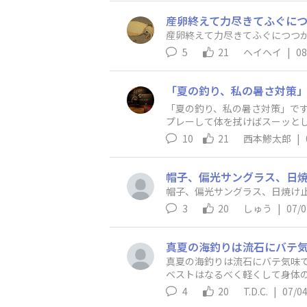
産卵終えて力尽きてふぐにつ
産卵終えて力尽きてふぐにつつか
5
21
ヘイヘイ
|
08
「夏の釣り、私の暑さ対策」ですが
プレーして体を拭けばスーッと
が湧いてたりするんですよね💦
10
21
西本鯵太郎
|
帽子、偏光サングラス、日
帽子、偏光サングラス、日焼け
3
20
しゅう
|
07/0
真夏の海釣りは流石にバテ気味
ベストはなるべく軽くして身体の
し、休憩の時と帰路に経つ運転
4
20
T.D.C.
|
07/0