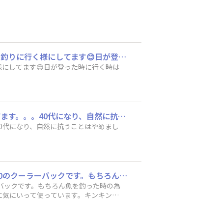
自分の夏の釣りと暑さ対策は朝は夜明け前に行って日が登ったら帰る、夜は日が落ちてから釣りに行く様にしてます😊日が登った時に行く時はタイツなどのアンダーウエアから使える冷感スプレーで体感温度を下げる様にしてます😊
にしてます😊日が登った時に行く時は
昔、磯からの帰り道に熱中症になりかけた事がトラウマで…基本的には真夏の日中は避けてます。。。40代になり、自然に抗うことはやめました(笑)
0代になり、自然に抗うことはやめまし
これから真夏の季節がやってきますが私が普段夏の季節で欠かせないのがソフトクール2600のクーラーバックです。もちろん魚を釣った時の為のクーラーボックスも持って行きますが😊何といっても使わなくなったら折り畳んで持ち運び出来る所に気にいって使っています。キンキンに冷えた飲み物や食べ物など沢山収容出来るその上コンパクトになる所で毎年使用しています。これからの季節熱中症には十分に気をつけて楽しみたいと思います😋空調服は必需品ですがw🤣🤣
バックです。もちろん魚を釣った時の為
に気にいって使っています。キンキンに
の季節熱中症には十分に気をつけて楽し