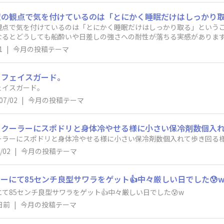
観点で気を付けているのは「とにかく睡眠だけはしっかり取る」という
なるとどうしても船酔いや日差しの強さへの耐性が落ちる実感がありま
が高まるので注意しています…。釣りの前日となるとワクワクして眠れ
1
|
今月の投稿テーマ
方法は睡眠の少し前に首元や頭をアイスバッグ等で冷やす事です。（ク
る場合もありますので…）頭がシャキッとして、そこからじわじわと心
キリして良い感じですよ。引き続き水分補給と共に、睡眠にも気を配っ
、フェイスガード。
ェイスガード。
07/02
|
今月の投稿テーマ
クーラーにスポドリと身体冷やせる様に小さい保冷剤数個入れ
ーラーにスポドリと身体冷やせる様に小さい保冷剤数個入れて歩き回る様
/02
|
今月の投稿テーマ
ーにて85センチ良型サワラをゲット👍中々厳しい日でした😰
て85センチ良型サワラをゲット👍中々厳しい日でした😰w
日前
|
今月の投稿テーマ