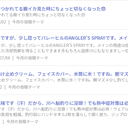
つかれてる親イカ見た時にちょっと切なくなった😞
れてる親イカ見た時にちょっと切なくなった😞
/02
|
今月の投稿テーマ
、少し捻ってバレーヒルのANGLER'S SPRAYです。メインの用途
した冷却効果を得ることもできます☃️もちろん虫除けにもなりますし一
時合で集中したいときに蚊が来るだけで気が散ってしまいますから事前の
07/04
|
今月の投稿テーマ
焼け止めクリーム、フェイスカバー、水筒に水！ですね。朝
止めクリーム、フェイスカバー、水筒に水！ですね。朝マズメ少し
2
|
今月の投稿テーマ
です（汗）だから、川へ鮎釣りに没頭！でも熱中症対策は必須！ウェア
負担を軽減。釣行前にハンドタオル2枚を濡らして固く絞り、ジップロ
前に、火照った顔や首周りを拭くと目が覚めるし、リフレッシュできる
4
|
今月の投稿テーマ