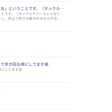
私が夏の季節、特に暑さ対策の観点で気を付けているのは「とにかく睡眠だけはしっかり取る」ということです。（タックルやツールじゃなくてすみません…笑）睡眠不足になるとどうしても船酔いや日差しの強さへの耐性が落ちる実感がありますし、何より釣りの最中のみならず往復のドライブなども含めて危険性が高まるので注意しています…。釣りの前日となるとワクワクして眠れない…というのは何歳になっても変わらずなのですが、オススメの入眠方法は睡眠の少し前に首元や頭をアイスバッグ等で冷やす事です。（クーラーで部屋全体を涼しくすると身体が冷えてしまって逆に疲れたりする場合もありますので…）頭がシャキッとして、そこからじわじわと心地良く体温が戻っていく感覚と共に割とスッと眠れるので寝起きもスッキリして良い感じですよ。引き続き水分補給と共に、睡眠にも気を配って最後まで楽しい釣行にしていきたいと思っています😊✨
ことです。（タックルやツールじゃなく
すし、何より釣りの最中のみならず往復
ない…というのは何歳になっても変わら
ーラーで部屋全体を涼しくすると身体が
地良く体温が戻っていく感覚と共に割と
て最後まで楽しい釣行にしていきたいと
て歩き回る様にしてます😄
にしてます😄
w