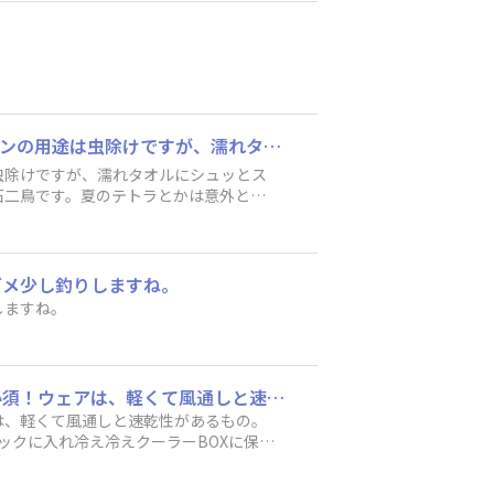
「夏の釣り、私の暑さ対策」ですが、少し捻ってバレーヒルのANGLER'S SPRAYです。メインの用途は虫除けですが、濡れタオルにシュッとスプレーして体を拭けばスーッとした冷却効果を得ることもできます☃️もちろん虫除けにもなりますし一石二鳥です。夏のテトラとかは意外と蚊が湧いてたりするんですよね💦時合で集中したいときに蚊が来るだけで気が散ってしまいますから事前の対策が重要です👍
は虫除けですが、濡れタオルにシュッとス
石二鳥です。夏のテトラとかは意外と蚊
対策が重要です👍
マズメ少し釣りしますね。
釣りしますね。
真夏の海釣りは流石にバテ気味です（汗）だから、川へ鮎釣りに没頭！でも熱中症対策は必須！ウェアは、軽くて風通しと速乾性があるもの。ベストはなるべく軽くして身体の負担を軽減。釣行前にハンドタオル2枚を濡らして固く絞り、ジップロックに入れ冷え冷えクーラーBOXに保管し、休憩の時と帰路に経つ運転前に、火照った顔や首周りを拭くと目が覚めるし、リフレッシュできるのでオススメです！
は、軽くて風通しと速乾性があるもの。
ックに入れ冷え冷えクーラーBOXに保管
のでオススメです！