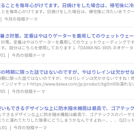
取ることを毎年心がけてます。日焼けをした場合は、帰宅後に冷
ことを毎年心がけてます。日焼けをした場合は、帰宅後に冷たい水でク
|
今月の投稿テーマ
さ対策。定番はやはりゲーターを着用してのウェットウェーディングで
はこちらを使用しております↓『DAIWA NG-300S ネオゲーター』https:
てこういったウェアを着用する事でより快適に釣りを行う事ができます♪『DAIWA 
/01
|
今月の投稿テーマ
//www.daiwa.com/jp/product/71eb6p4もし、よろしければ
時期に限った話ではないのですが、やはりレインは欠かせないですね！
® レインジャケットhttps://www.daiwa.com/jp/product/bg0
ットの良い点ですね✨併せて防水のリュックも使用しています。転倒や
/05
|
今月の投稿テーマ
いもできるデザインな上に防水撥水機能は最高で、ゴアテックスのバーサ
言うと濡れてたりした後車にどうしまうかなんですよねー、、、🤔ロッ
6/01
|
今月の投稿テーマ