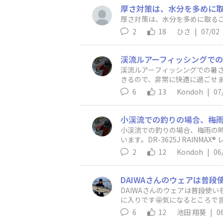
厚さ対策は、水分を多めに
厚さ対策は、水分を多めに取る
2
18
ひさ
|
07/02
渓流ルアーフィッシングでの暑
きるので、非常に快適に過ごせます。自分
ct/50dv109また、状況に応じ
6
13
Kondoh
|
07
ラッシュガードフルジップ』https:
小渓流での釣りの場合、梅雨の
います。DR-3625J RAINMAX
低下が防げるのもレインジャケ
2
12
Kondoh
|
06
き、非常におすすめです！
DAIWAさんのウェアは普段使
に入りです🤩気になるところで
ますが車が濡れる😱
6
12
池田 翔葵
|
0