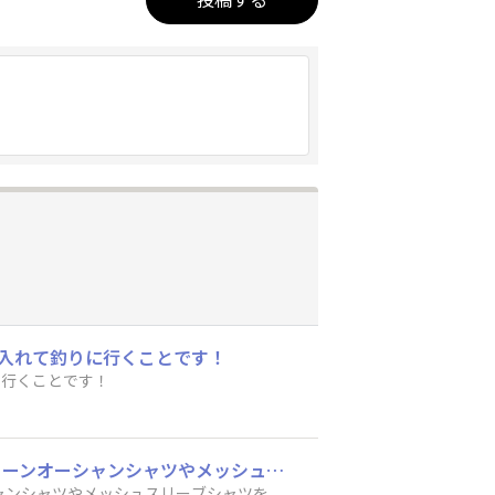
入れて釣りに行くことです！​
行くことです！​
僕の暑さ対策🫠​真夏の釣りでは、肌を出さないことを意識しています。普段はDAIWAのグリーンオーシャンシャツやメッシュスリーブシャツを着用し、インナーにはDAIWAのICEDRYシリーズのシャツとタイツを合わせています。一見暑そうに見えますが、直射日光を避けられるので、半袖より快適に感じることも多く、日焼け対策や疲労軽減にもつながっています。もちろん、こまめな水分・塩分補給や無理をしないことも大切です。暑い日は「釣ること」よりも「安全に帰ること」を優先するようにしています。皆さんは夏の釣りでどんな暑さ対策をされていますか？おすすめのウェアや工夫があれば、ぜひ教えてください！​
シャンシャツやメッシュスリーブシャツを