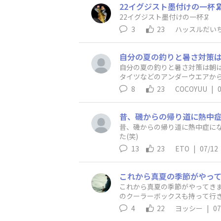
22イグジスト墨付けの一杯
22イグジスト墨付けの一杯🦑
3
23
ハッスルだい
自分の夏の釣りと暑さ対策は朝
タイツなどのアンダーウエアから
8
23
COCOYUU
|
昔、磯からの帰り道に熱中症に
た(笑)
13
23
ETO
|
07/12
これから真夏の季節がやってきま
のクーラーボックスも持って行
冷えた飲み物や食べ物など沢山
4
22
ヨッシー
|
07
みたいと思います😋空調服は必需