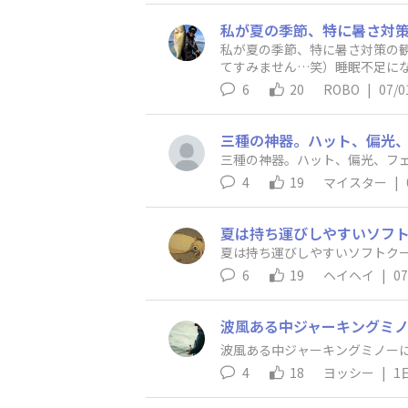
私が夏の季節、特に暑さ対策の
てすみません…笑）睡眠不足に
のドライブなども含めて危険性
6
20
ROBO
|
07/0
ずなのですが、オススメの入眠
冷えてしまって逆に疲れたりす
スッと眠れるので寝起きもスッ
三種の神器。ハット、偏光
思っています😊✨
三種の神器。ハット、偏光、フ
4
19
マイスター
|
夏は持ち運びしやすいソフト
夏は持ち運びしやすいソフトク
6
19
ヘイヘイ
|
07
波風ある中ジャーキングミノ
波風ある中ジャーキングミノーに
4
18
ヨッシー
|
1