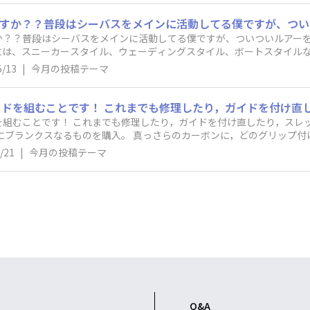
？？​​​普段はシーバスをメインに活動してる僕ですが、ついついルア
には、スニーカースタイル、ウェーディングスタイル、ボートスタイル
っています。そこで皆さんに教えていただきたい！​​どんなバッグ使ってま
5/13
|
今月の投稿テーマ
けど、最近大野ゆうきプロが紹介していたMAZUME×POPSEACRE
り，スレッドだけ交換とか，飾り巻きなど色々遊
自分で組んだロッドでナイス
/21
|
今月の投稿テーマ
です！
Q&A