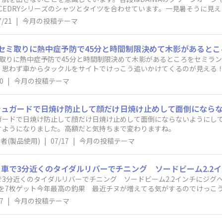
のICEDRYシリーズのシャツとタイツを合わせています。一見暑そうに
、日焼け対策や疲労軽減にもつながっています。もちろん、こまめな水
7/21
|
今月の投稿テーマ
りも「安全に帰ること」を優先するようにしています。皆さんは夏の釣
、ぜひ教えてください！​
取りに熱中症予防で45分と時間制限決めて木影があるところをセミラ
！思わず車からタックルをサイトでけっこう追いかけてくるのが見える
プでパクリ40アップのチヌゲット5分釣行 子供たちと合わせてセミ3
0
|
今月の投稿テーマ
焼け防止して顔だけ日焼け止めして面倒にならないようにしてます。 ※前迄車にリールと
すようになりました。高額だと気持ちまで変わりますね。
者(製品使用)
|
07/17
|
今月の投稿テーマ
3分近くのタイダルリバーでチニング ソードビーム2.2インチにジグ
ンチを7枚ゲット今年最高の釣果 最近チヌが増えてる気がするのでけっ
7
|
今月の投稿テーマ