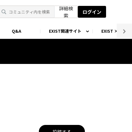
詳細検
ログイン
索
Q&A
EXIST関連サイト
EXIST × SLP 
あるために。
EXIST LT特設サイト
投稿する