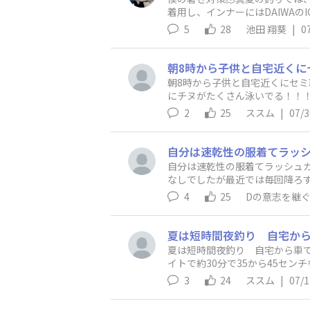
着用し、インナーにはDAIWA
袖より快適に感じることも多く
5
28
池田 翔葵
|
0
です。暑い日は「釣ること」よ
おすすめのウェアや工夫があれば
朝8時から子供と自宅近くにセミ
にチヌがたくさん泳いでる！！
いかけて沈んでさらにリフトアッ
2
25
ススム
|
07/3
自分は速乾性の服着てラッシュガードで日
なしでしたが最近では毎回降ろ
4
25
Dの意志を継ぐ
夏は短時間夜釣り 自宅から車で
イトで約30分で35から45セ
あと蚊よけは必須！
3
24
ススム
|
07/1