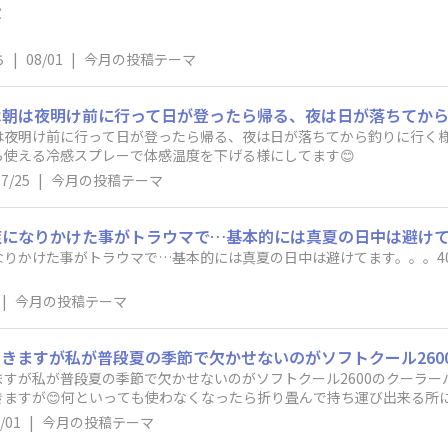

ち
|
08/01
|
今月の投稿テーマ
は夜明け前に行って日が登ったら帰る、夜は日が落ちてから釣りに行く様
使える冷感スプレーで体感温度を下げる様にしてます😊
07/25
|
今月の投稿テーマ
なりかけた事がトラウマで…基本的には真夏の日中は避けてます。。。4
|
今月の投稿テーマ
すが私が普段夏の季節で欠かせないのがソフトクール2600のクーラー
きますが😊何といっても使わなくなったら折り畳んで持ち運び出来る所
収容出来るその上コンパクトになる所で毎年使用しています。これから
/01
|
今月の投稿テーマ
品ですがw🤣🤣