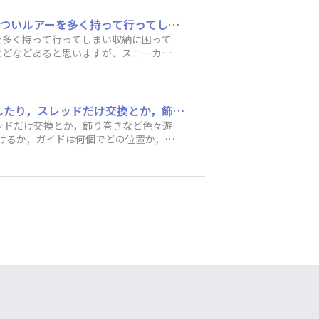
バッグってどんなの使ってますか？？​​​普段はシーバスをメインに活動してる僕ですが、ついついルアーを多く持って行ってしまい収納に困っています。シーバスフィッシングには、スニーカースタイル、ウェーディングスタイル、ボートスタイルなどなどあると思いますが、スニーカースタイルでバッグは必需品だと思っています。そこで皆さんに教えていただきたい！​​どんなバッグ使ってますかー！！​僕はDAIWAのサイドフィットバッグ使ってます！なんですけど、最近大野ゆうきプロが紹介していたMAZUME×POPSEACREWのヒップバッグが気になってます！笑
ーを多く持って行ってしまい収納に困って
などなどあると思いますが、スニーカー
すかー！！​僕はDAIWAのサイドフィ
Wのヒップバッグが気になってます！笑
今年挑戦したいことは，ロッドを組むことです！ これまでも修理したり，ガイドを付け直したり，スレッドだけ交換とか，飾り巻きなど色々遊んではきました。 でも先月ついにブランクスなるものを購入。 真っさらのカーボンに，どのグリップ付けるか，ガイドは何個でどの位置か，裏にするか表か，悩みまくってます（笑） 一歩目からこの沼深すぎ🤣 今年はロッドの事でいっぱい悩んで，できれば自分で組んだロッドでナイスバスを挙げたいと思ってます。 夏休みの自由研究なんて全く好きじゃなかったけど，40過ぎて自由研究の課題が見つかる喜びを噛み締めております👏 釣り道具ってサイコーです！