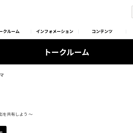
ークルーム
インフォメーション
コンテンツ
ービスプログラム
ENSITIVE TUNE SERVICE
EXIST製品ページ
EXIST UPGRADE SERVICE
究極の存在で
トークルーム
マ
出を共有しよう ～