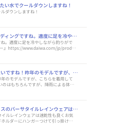
たい水でクールダウンしますね！
ールダウンしますね！
渓流ルアーフィッシングでの暑さ対策。定番はやはりゲーターを着用してのウェットウェーディングですね。適度に足を冷やしながら釣りができるので、非常に快適に過ごせます。自分はこちらを使用しております↓『DAIWA NG-300S ネオゲーター』https://www.daiwa.com/jp/product/50dv109また、状況に応じてこういったウェアを着用する事でより快適に釣りを行う事ができます♪『DAIWA DE-6125 ICEDRY®︎ フーディーラッシュガードフルジップ』https://www.daiwa.com/jp/product/71eb6p4もし、よろしければ参考にしてみてください✨
すね。適度に足を冷やしながら釣りがで
//www.daiwa.com/jp/produ
DE-6125 ICEDRY®︎ フーディー
参考にしてみてください✨
小渓流での釣りの場合、梅雨の時期に限った話ではないのですが、やはりレインは欠かせないですね！昨年のモデルですが、こちらを着用しています。DR-3625J RAINMAX® レインジャケットhttps://www.daiwa.com/jp/product/bg0m0lb濡れないのはもちろんですが、降雨による体温低下が防げるのもレインジャケットの良い点ですね✨併せて防水のリュックも使用しています。転倒や降雨による貴重品類の水没を防ぐ事ができ、非常におすすめです！
昨年のモデルですが、こちらを着用して
m0lb濡れないのはもちろんですが、降雨による体温
降雨による貴重品類の水没を防ぐ事がで
DAIWAさんのウェアは普段使いもできるデザインな上に防水撥水機能は最高で、ゴアテックスのバーサタイルレインウェアは速乾性も良くお気に入りです🤩気になるところで言うと濡れてたりした後車にどうしまうかなんですよねー、、、🤔ロッドホルダーにハンガーつけて引っ掛けてますが車が濡れる😱
タイルレインウェアは速乾性も良くお気
ドホルダーにハンガーつけて引っ掛けて